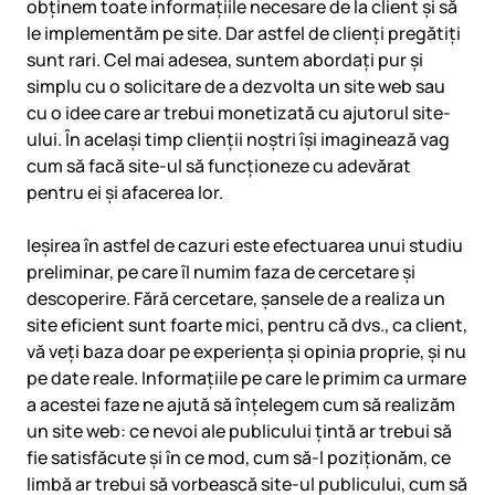
obținem toate informațiile necesare de la client și să
le implementăm pe site. Dar astfel de clienți pregătiți
sunt rari. Cel mai adesea, suntem abordați pur și
simplu cu o solicitare de a dezvolta un site web sau
cu o idee care ar trebui monetizată cu ajutorul site-
ului. În același timp clienții noștri își imaginează vag
cum să facă site-ul să funcționeze cu adevărat
pentru ei și afacerea lor.
Ieșirea în astfel de cazuri este efectuarea unui studiu
preliminar, pe care îl numim faza de cercetare și
descoperire. Fără cercetare, șansele de a realiza un
site eficient sunt foarte mici, pentru că dvs., ca client,
vă veți baza doar pe experiența și opinia proprie, și nu
pe date reale. Informațiile pe care le primim ca urmare
a acestei faze ne ajută să înțelegem cum să realizăm
un site web: ce nevoi ale publicului țintă ar trebui să
fie satisfăcute și în ce mod, cum să-l poziționăm, ce
limbă ar trebui să vorbească site-ul publicului, cum să