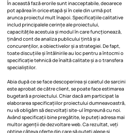
În această fază erorile sunt inacceptabile, deoarece
pot apărea în orice etapă și în cele din urmă pot
arunca proiectul mult înapoi. Specificațiile calitative
includ principalele cerințe ale proiectului,
capacitățile acestuia și modul în care funcționează,
ținând cont de analiza publicului țintă și a
concurenților, a obiectivelor și a strategiei. De fapt,
toate discuțiile și întâlnirile au loc pentru a întocmi o
specificație tehnică de înaltă calitate și a o transfera
specialiștilor.
Abia după ce se face descoperirea și caietul de sarcini
este aprobat de către client, se poate face estimarea
bugetară a proiectului. Chiar dacă am participat la
elaborarea specificațiilor proiectului dumneavoastră,
nu vă obligăm să dezvoltați site-ul împreună cu noi.
Având specificații bine pregătite, le puteți adresa mai
multor agenții de dezvoltare web. Ca rezultat, veți
obține câteva oferte din care să puteți alege și