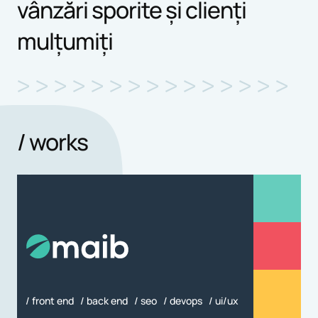
vânzări sporite și clienți
mulțumiți
/ works
/ front end / back end / seo / devops / ui/ux