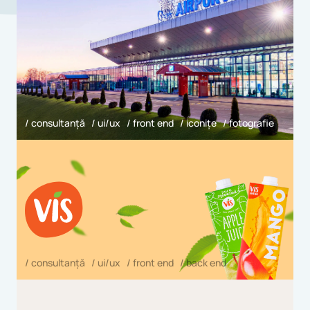
/ consultanță / ui/ux / front end / iconițe / fotografie
/ consultanță / ui/ux / front end / back end