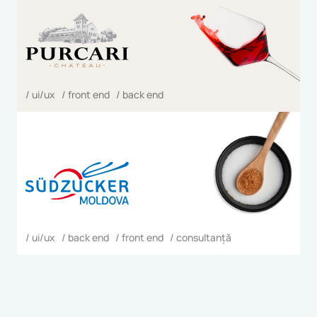
/ ui/ux / front end / back end
/ ui/ux / back end / front end / consultanță