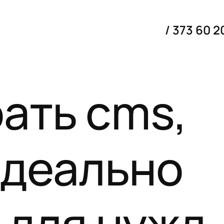
/ 373 60 2
рать cms,
идеально