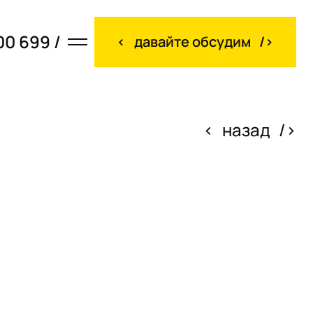
00 699 /
давайте обсудим
назад