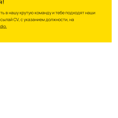
я!
ть в нашу крутую команду и тебе подходят наши
ысылай СV, с указанием должности, на
dio.