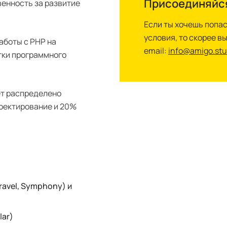
Присоединяйс
венность за развитие
Если ты хочешь попас
условия, то скорее в
аботы с PHP на
email:
info@amigo.stu
тки программного
ет распределено
оектирование и 20%
avel, Symphony) и
lar)