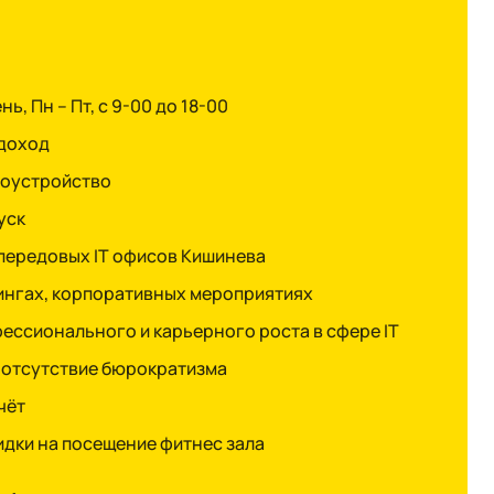
ь, Пн – Пт, с 9-00 до 18-00
доход
оустройство
уск
 передовых IT офисов Кишинева
ингах, корпоративных мероприятиях
ссионального и карьерного роста в сфере IT
в, отсутствие бюрократизма
чёт
дки на посещение фитнес зала