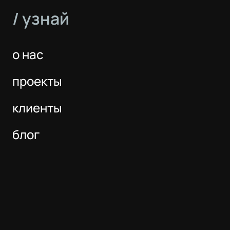
/ узнай
о нас
проекты
клиенты
блог