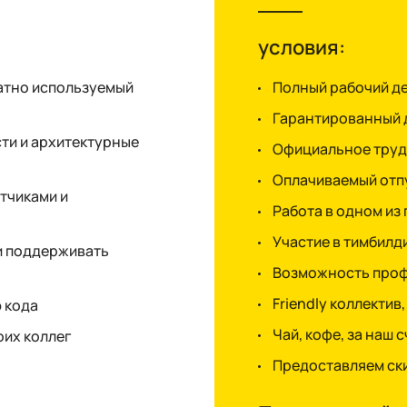
условия:
атно используемый
Полный рабочий ден
Гарантированный 
ти и архитектурные
Официальное труд
Оплачиваемый отп
тчиками и
Работа в одном из
Участие в тимбилд
и поддерживать
Возможность профе
Friendly коллекти
 кода
Чай, кофе, за наш с
оих коллег
Предоставляем ски