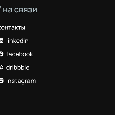
/ на связи
контакты
linkedin
facebook
dribbble
instagram