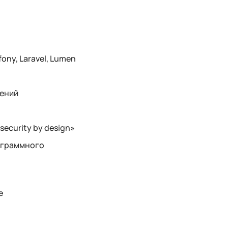
ony, Laravel, Lumen
ений
ecurity by design»
ограммного
е